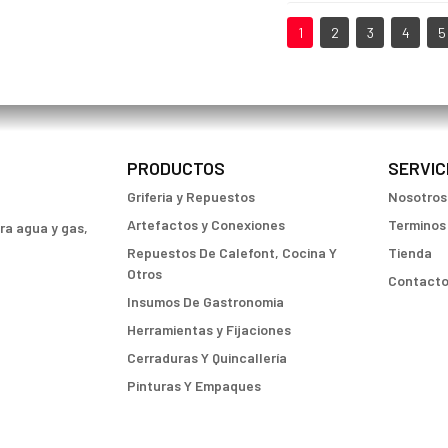
1
2
3
4
5
PRODUCTOS
SERVIC
Griferia y Repuestos
Nosotros
Artefactos y Conexiones
Terminos
ara agua y gas,
Repuestos De Calefont, Cocina Y
Tienda
Otros
Contact
Insumos De Gastronomia
Herramientas y Fijaciones
Cerraduras Y Quincallería
Pinturas Y Empaques