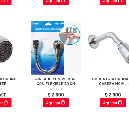
ar
Agregar
Agregar
HI BRONCE
AIREADOR UNIVERSAL
DUCHA FIJA CROMA
TER
CON FLEXIBLE 30 CM
CABEZA MOVIL
STANDARD
KIT
AQUAKIT
AQUAKIT
490
$ 2.600
$ 2.900
ar
Agregar
Agregar