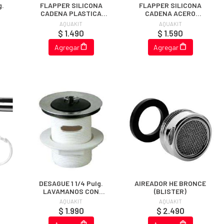
g.
FLAPPER SILICONA
FLAPPER SILICONA
CADENA PLASTICA
CADENA ACERO
AQUAKIT (EN CAJA)
INOXIDABLE (EN CAJA)
AQUAKIT
AQUAKIT
$ 1.490
$ 1.590
Agregar
Agregar
S
DESAGUE 1 1/4 Pulg.
AIREADOR HE BRONCE
LAVAMANOS CON
(BLISTER)
ARA
REBALSE
AQUAKIT
AQUAKIT
$ 1.990
$ 2.490