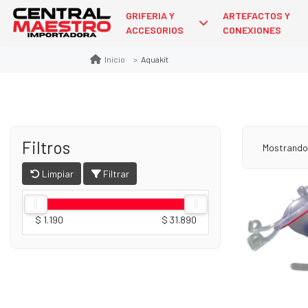
GRIFERIA Y
ARTEFACTOS Y
ACCESORIOS
CONEXIONES
Aquakit
Inicio
Filtros
Mostrando
Limpiar
Filtrar
$ 1.190
$ 31.890