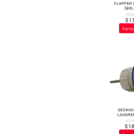
FLAPPER 
(BOL
AQUA
$ 1.
Agreg
DESAGUE
LAVAMA
AQUA
$ 1.