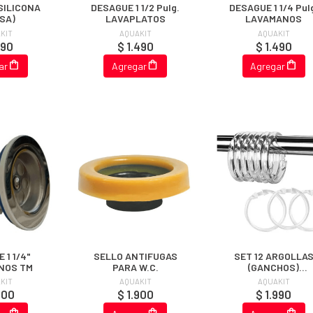
SILICONA
DESAGUE 1 1/2 Pulg.
DESAGUE 1 1/4 Pul
SA)
LAVAPLATOS
LAVAMANOS
KIT
AQUAKIT
AQUAKIT
190
$ 1.490
$ 1.490
ar
Agregar
Agregar
 1 1/4"
SELLO ANTIFUGAS
SET 12 ARGOLLA
NOS TM
PARA W.C.
(GANCHOS)
TRANSPARENTES P
KIT
AQUAKIT
AQUAKIT
CORTINA
800
$ 1.900
$ 1.990