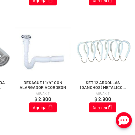
Agregar
Agregar
DA
DESAGUE 1 1/4'' CON
SET 12 ARGOLLAS
ALARGADOR ACORDEON
(GANCHOS) METALICOS
PLASTIFICADOS
AQUAKIT
AQUAKIT
CORTINA
$ 2.900
$ 2.900
Agregar
Agregar