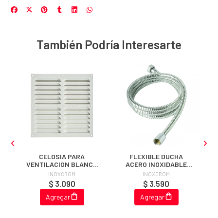
También Podría Interesarte
CELOSIA PARA
FLEXIBLE DUCHA
VENTILACION BLANCA
ACERO INOXIDABLE
20 X 20 CM
REFORZADO 1.5 MT
INOXCROM
INOXCROM
$ 3.090
$ 3.590
Agregar
Agregar