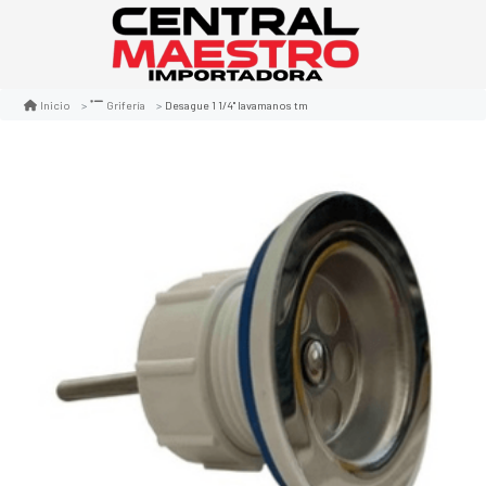
Desague 1 1/4" lavamanos tm
Inicio
Grifería