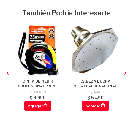
También Podría Interesarte
CINTA DE MEDIR
CABEZA DUCHA
D
PROFESIONAL 7.5 MT
METALICA HEXAGONAL
INOXCROM
INOXCROM
AQUAKIT
$ 3.990
$ 5.490
Agregar
Agregar