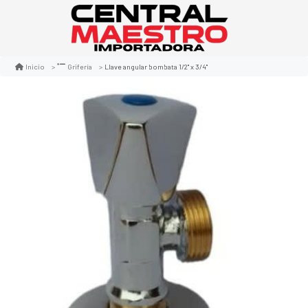
Llave angular bombata 1/2" x 3/4"
Inicio
Grifería