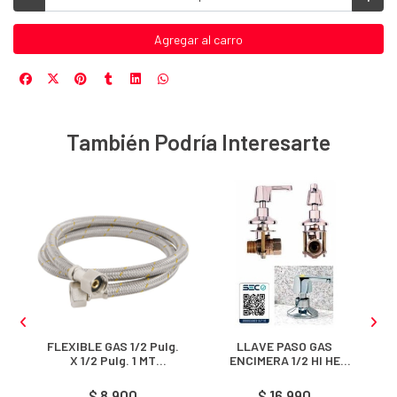
Agregar al carro
También Podría Interesarte
L
FLEXIBLE GAS 1/2 Pulg.
LLAVE PASO GAS
X 1/2 Pulg. 1 MT
ENCIMERA 1/2 HI HE
)
CERTIFICADO
CERTIFICADA
$ 8.900
$ 16.990