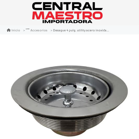
Desague 4 pulg. utility acero inoxidable
Inicio
Accesorios