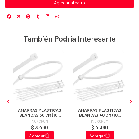
Agregar al carro
También Podría Interesarte
S
AMARRAS PLASTICAS
AMARRAS PLASTICAS
BLANCAS 30 CM (100
BLANCAS 40 CM (100
UNIDADES)
UNIDADES)
INOXCROM
INOXCROM
$ 3.490
$ 4.390
Agregar
Agregar