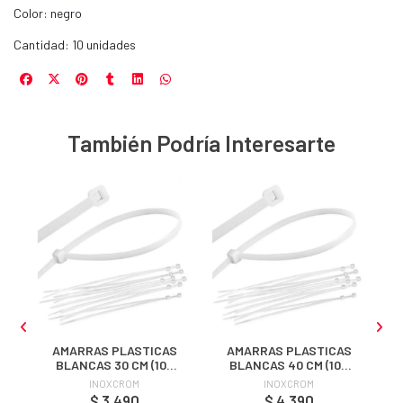
Color: negro
Cantidad: 10 unidades
También Podría Interesarte
S
AMARRAS PLASTICAS
AMARRAS PLASTICAS
BLANCAS 30 CM (100
BLANCAS 40 CM (100
UNIDADES)
UNIDADES)
INOXCROM
INOXCROM
$ 3.490
$ 4.390