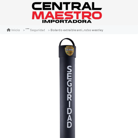
Bolardo extraible anti_robo westley
Inicio
Seguridad