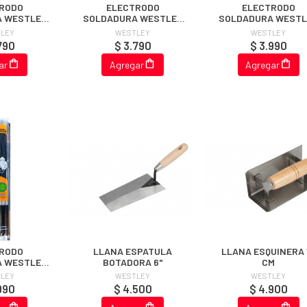
RODO
ELECTRODO
ELECTRODO
 WESTLEY
SOLDADURA WESTLEY
SOLDADURA WESTL
8" 1 KG
E6013 3/32" 1 KG
E6011 1/8" 1 KG
LEY
WESTLEY
WESTLEY
790
$ 3.790
$ 3.990
ar
Agregar
Agregar
RODO
LLANA ESPATULA
LLANA ESQUINERA 
 WESTLEY
BOTADORA 6"
CM
8" 1 KG
LEY
WESTLEY
WESTLEY
990
$ 4.500
$ 4.900