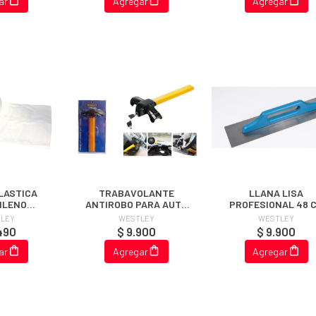
ar
Agregar
Agregar
LASTICA
TRABAVOLANTE
LLANA LISA
ILENO
ANTIROBO PARA AUTO
PROFESIONAL 48 
ENTE 4x5
TIPO T STANDARD
(MANGO AZUL)
LEY
WESTLEY
WESTLEY
NDARD (0.1
490
$ 9.900
$ 9.900
)
ar
Agregar
Agregar