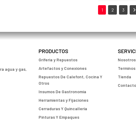
1
2
3
PRODUCTOS
SERVIC
Griferia y Repuestos
Nosotros
Artefactos y Conexiones
Terminos
ara agua y gas,
Repuestos De Calefont, Cocina Y
Tienda
Otros
Contact
Insumos De Gastronomia
Herramientas y Fijaciones
Cerraduras Y Quincallería
Pinturas Y Empaques