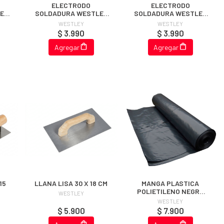
ELECTRODO
ELECTRODO
EY
SOLDADURA WESTLEY
SOLDADURA WESTLEY
E6011 3/32" 1 KG
E7018 3/32" 1 KG
WESTLEY
WESTLEY
$ 3.990
$ 3.990
Agregar
Agregar
15
LLANA LISA 30 X 18 CM
MANGA PLASTICA
POLIETILENO NEGRA
WESTLEY
4x5 METROS STANDARD
WESTLEY
(0.1 MM)
$ 5.900
$ 7.900