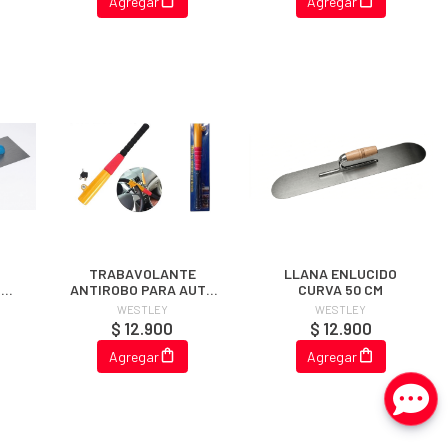
Agregar
Agregar
TRABAVOLANTE
LLANA ENLUCIDO
CM
ANTIROBO PARA AUTO
CURVA 50 CM
TIPO BEISBOL
WESTLEY
WESTLEY
$ 12.900
$ 12.900
Agregar
Agregar