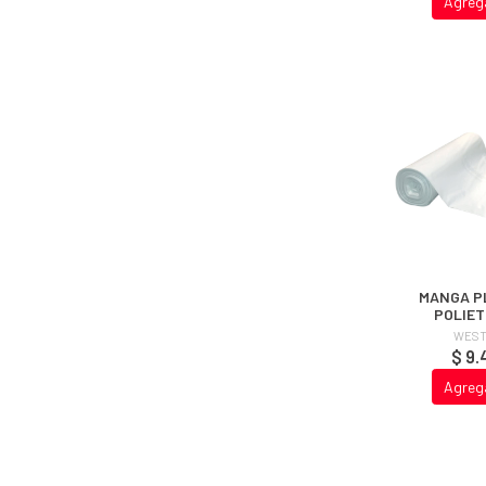
Agreg
MANGA P
POLIET
TRANSPAR
WEST
METROS STA
$ 9.
MM
Agreg