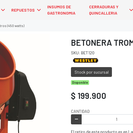
INSUMOS DE
CERRADURAS Y
REPUESTOS
GASTRONOMIA
QUINCALLERIA
tros (450 watts)
BETONERA TROMP
SKU: BET120
Stock por sucursal
Disponible
$ 199.900
CANTIDAD
El retiro de este producto es en La