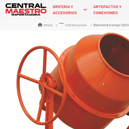
GRIFERIA Y
ARTEFACTOS Y
ACCESORIOS
CONEXIONES
Betonera trompo 120 li
Inicio
Construccion