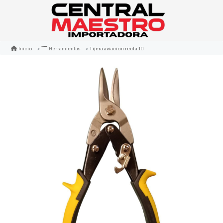
Tijera aviacion recta 10
Inicio
Herramientas