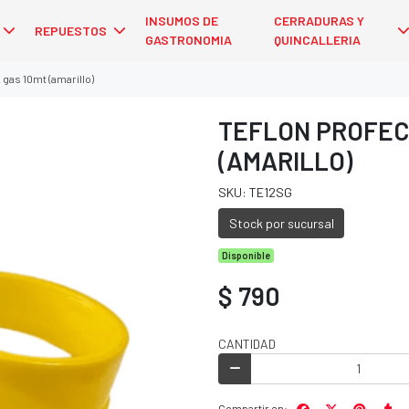
INSUMOS DE
CERRADURAS Y
REPUESTOS
GASTRONOMIA
QUINCALLERIA
 gas 10mt (amarillo)
TEFLON PROFECI
(AMARILLO)
SKU: TE12SG
Stock por sucursal
Disponible
$ 790
CANTIDAD
Compartir en: