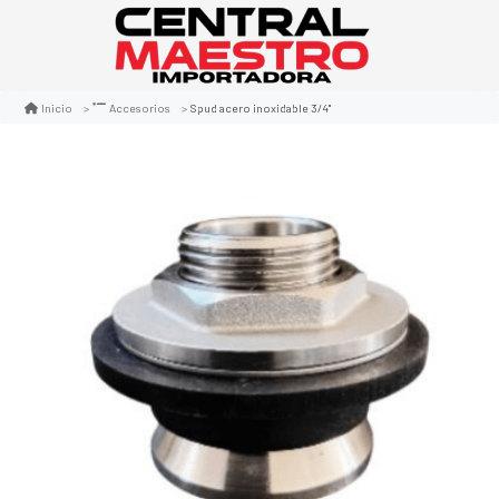
Spud acero inoxidable 3/4"
Inicio
Accesorios