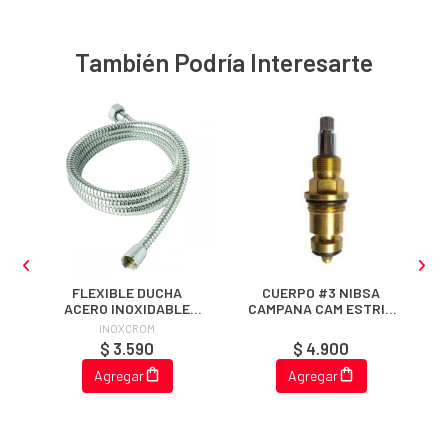
También Podría Interesarte
32
FLEXIBLE DUCHA
CUERPO #3 NIBSA
ACERO INOXIDABLE
CAMPANA CAM ESTRIA
REFORZADO 1.5 MT
FINA
INOXCROM
$ 3.590
$ 4.900
Agregar
Agregar