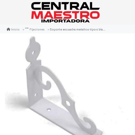
Soporte escuadra metalico tipo s blanco 19 x 24 cm
Inicio
Fijaciones