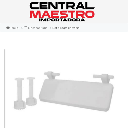
Set bisagra universal
Inicio
Linea sanitaria