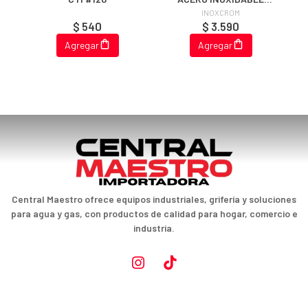
REFORZADO 1.5 MT
INOXCROM
$ 540
$ 3.590
Agregar
Agregar
Central Maestro ofrece equipos industriales, grifería y soluciones
para agua y gas, con productos de calidad para hogar, comercio e
industria.