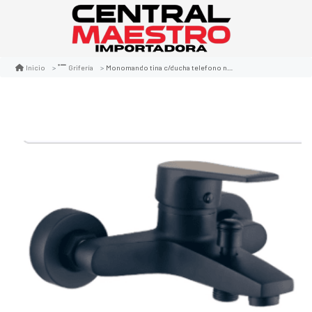
Monomando tina c/ducha telefono notte negro
Inicio
Grifería