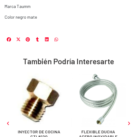
Marca Taumm
Color negro mate
También Podría Interesarte
E
INYECTOR DE COCINA
FLEXIBLE DUCHA
CTI #120
ACERO INOXIDABLE