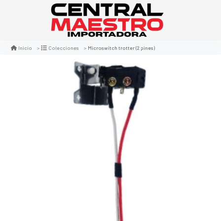
Microswitch trotter (2 pines)
Inicio
Colecciones