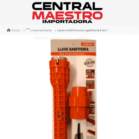
Llave multifuncion gasfiteria 8 en 1
Inicio
Linea sanitaria