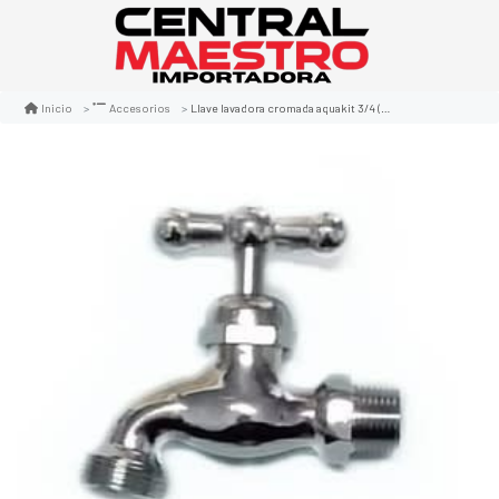
Llave lavadora cromada aquakit 3/4 (caja azul)
Inicio
Accesorios