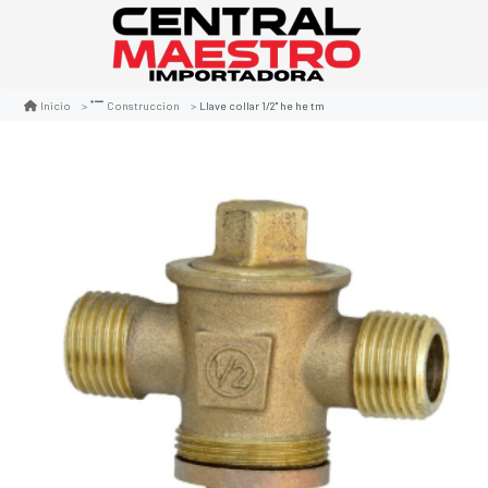
Llave collar 1/2" he he tm
Inicio
Construccion