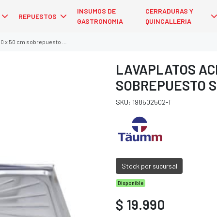
INSUMOS DE
CERRADURAS Y
REPUESTOS
GASTRONOMIA
QUINCALLERIA
m sobrepuesto secador izquierdo
LAVAPLATOS ACE
SOBREPUESTO S
SKU: 198502502-T
Stock por sucursal
Disponible
$ 19.990