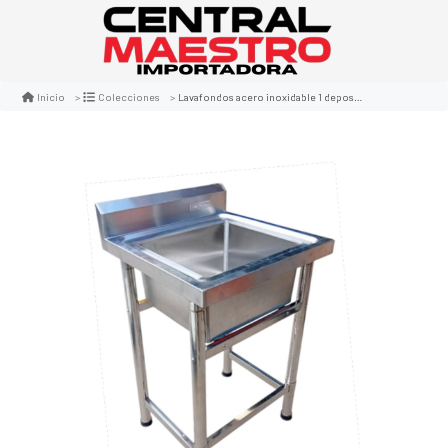
Lavafondos acero inoxidable 1 deposito 60x60x90 c/perfil
Inicio
Colecciones