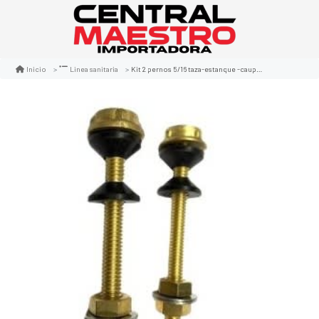
Kit 2 pernos 5/16 taza-estanque -caupolica bronce
Inicio
Linea sanitaria