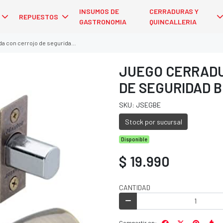
INSUMOS DE
CERRADURAS Y
REPUESTOS
GASTRONOMIA
QUINCALLERIA
rojo de seguridad bronce envejecido
JUEGO CERRADU
DE SEGURIDAD 
SKU: JSEGBE
Stock por sucursal
Disponible
$ 19.990
CANTIDAD
Compartir en: