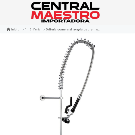
Griferia comercial lavaplatos prerinse standard pre wash
Inicio
Grifería