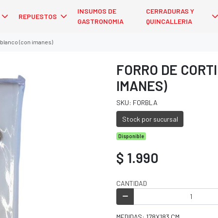
INSUMOS DE
CERRADURAS Y
REPUESTOS
GASTRONOMIA
QUINCALLERIA
 blanco (con imanes)
FORRO DE CORT
IMANES)
SKU: FORBLA
Stock por sucursal
Disponible
$ 1.990
CANTIDAD
MEDIDAS: 178X183 CM