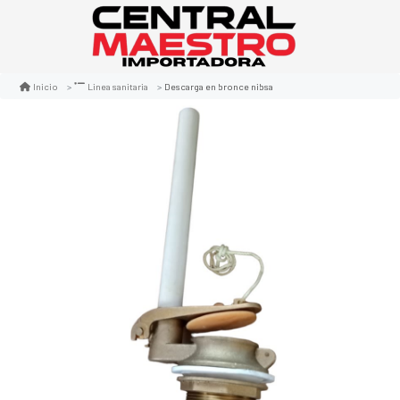
Descarga en bronce nibsa
Inicio
Linea sanitaria