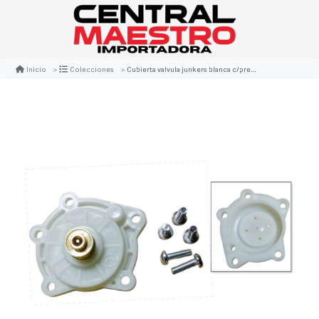
Cubierta valvula junkers blanca c/prensa convencional
Inicio
Colecciones