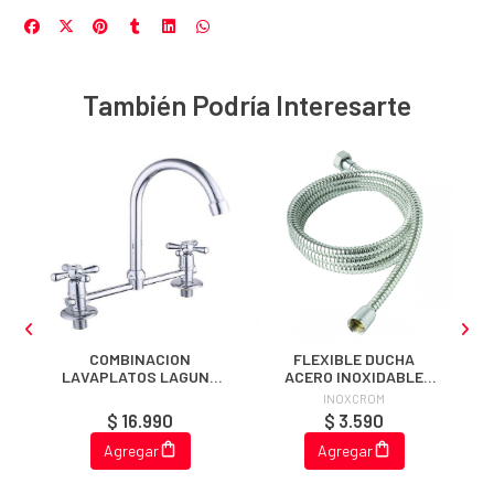
También Podría Interesarte
L
COMBINACION
FLEXIBLE DUCHA
LAVAPLATOS LAGUNA
ACERO INOXIDABLE
STANDARD
REFORZADO 1.5 MT
INOXCROM
$ 16.990
$ 3.590
Agregar
Agregar