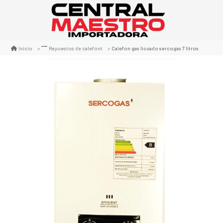
Calefon gas licuado sercogas 7 litros
Inicio
Repuestos de calefont