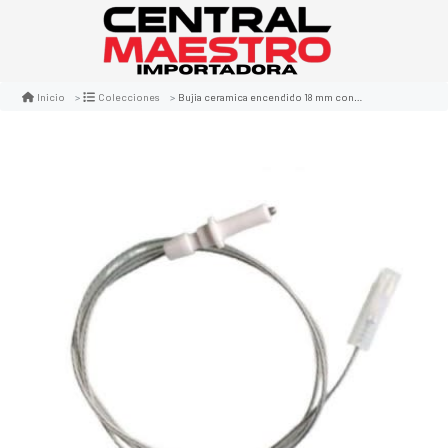
Bujia ceramica encendido 18 mm con cable 80 cm
Inicio
Colecciones